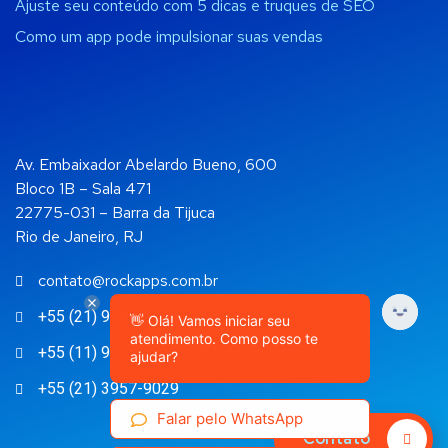
Ajuste seu conteúdo com 5 dicas e truques de SEO
Como um app pode impulsionar suas vendas
Av. Embaixador Abelardo Bueno, 600
Bloco 1B – Sala 471
22775-031 – Barra da Tijuca
Rio de Janeiro, RJ
contato@rockapps.com.br
+55 (21) 99892-4108
👋 Olá! Vamos iniciar seu
atendimento. Como posso te
+55 (11) 98135-3145
ajudar?
+55 (21) 3957-9029
Falar pelo WhatsApp
Contato