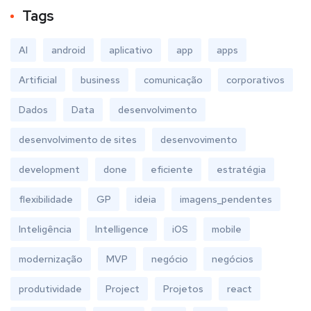
Tags
AI
android
aplicativo
app
apps
Artificial
business
comunicação
corporativos
Dados
Data
desenvolvimento
desenvolvimento de sites
desenvovimento
development
done
eficiente
estratégia
flexibilidade
GP
ideia
imagens_pendentes
Inteligência
Intelligence
iOS
mobile
modernização
MVP
negócio
negócios
produtividade
Project
Projetos
react