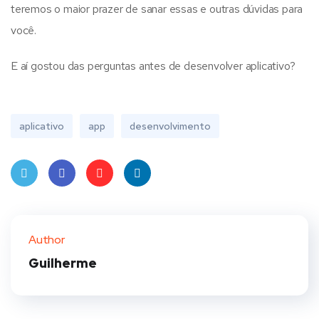
teremos o maior prazer de sanar essas e outras dúvidas para
você.
E aí gostou das perguntas antes de desenvolver aplicativo?
aplicativo
app
desenvolvimento
Twit
Face
Pint
Linke
ter
book
eres
dIn
Author
t
Guilherme