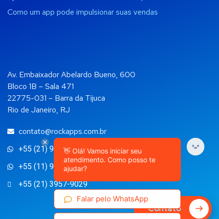
Como um app pode impulsionar suas vendas
Av. Embaixador Abelardo Bueno, 600
Bloco 1B – Sala 471
22775-031 – Barra da Tijuca
Rio de Janeiro, RJ
contato@rockapps.com.br
+55 (21) 99892-4108
👋 Olá! Vamos iniciar seu
atendimento. Como posso te
+55 (11) 98135-3145
ajudar?
+55 (21) 3957-9029
Falar pelo WhatsApp
Contato