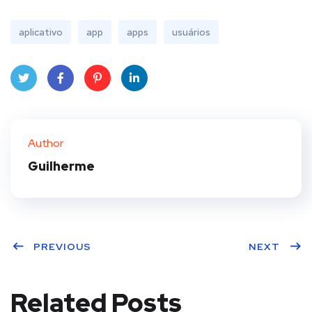
aplicativo
app
apps
usuários
Twit
Face
Pint
Linke
ter
book
eres
dIn
Author
t
Guilherme
PREVIOUS
NEXT
Related Posts