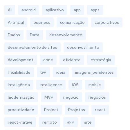
AI
android
aplicativo
app
apps
Artificial
business
comunicação
corporativos
Dados
Data
desenvolvimento
desenvolvimento de sites
desenvovimento
development
done
eficiente
estratégia
flexibilidade
GP
ideia
imagens_pendentes
Inteligência
Intelligence
iOS
mobile
modernização
MVP
negócio
negócios
produtividade
Project
Projetos
react
react-native
remoto
RFP
site