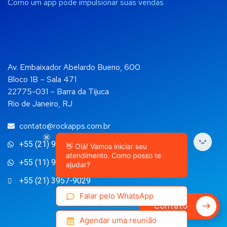
Como um app pode impulsionar suas vendas
Av. Embaixador Abelardo Bueno, 600
Bloco 1B – Sala 471
22775-031 – Barra da Tijuca
Rio de Janeiro, RJ
contato@rockapps.com.br
+55 (21) 99892-4108
👋 Olá! Vamos iniciar seu
atendimento. Como posso te
+55 (11) 98135-3145
ajudar?
+55 (21) 3957-9029
Falar pelo WhatsApp
Contato
Agendar uma reunião