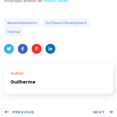
RockApps através de
nossos canais.
desenvolvimento
Software Development
startup
Twit
Face
Pint
Linke
ter
book
eres
dIn
Author
t
Guilherme
PREVIOUS
NEXT