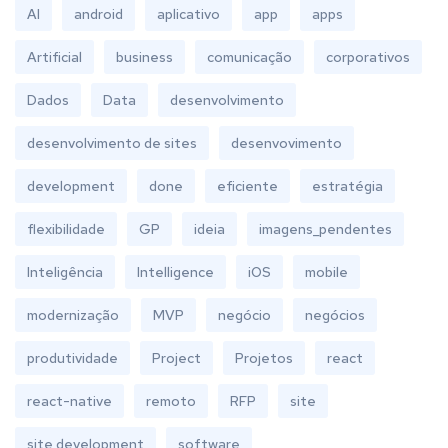
AI
android
aplicativo
app
apps
Artificial
business
comunicação
corporativos
Dados
Data
desenvolvimento
desenvolvimento de sites
desenvovimento
development
done
eficiente
estratégia
flexibilidade
GP
ideia
imagens_pendentes
Inteligência
Intelligence
iOS
mobile
modernização
MVP
negócio
negócios
produtividade
Project
Projetos
react
react-native
remoto
RFP
site
site development
software