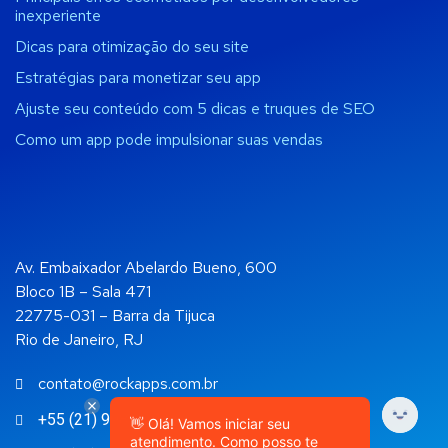
inexperiente
Dicas para otimização do seu site
Estratégias para monetizar seu app
Ajuste seu conteúdo com 5 dicas e truques de SEO
Como um app pode impulsionar suas vendas
Av. Embaixador Abelardo Bueno, 600
Bloco 1B – Sala 471
22775-031 – Barra da Tijuca
Rio de Janeiro, RJ
contato@rockapps.com.br
+55 (21) 99892-4108
👋 Olá! Vamos iniciar seu
atendimento. Como posso te