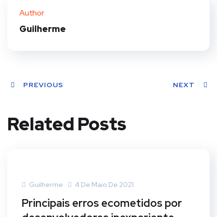
ter
book
eres
dIn
Author
t
Guilherme
PREVIOUS
NEXT
Related Posts
Guilherme
4 De Maio De 2021
Principais erros ecometidos por