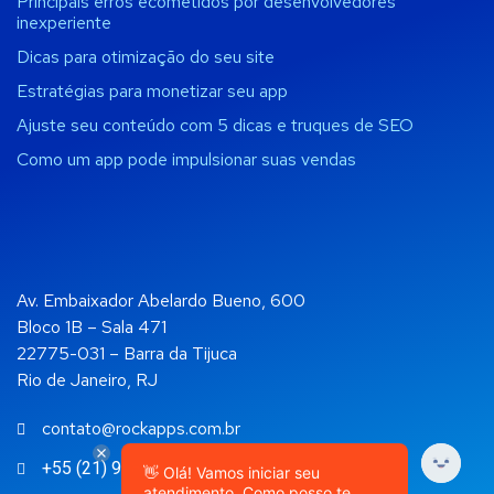
Principais erros ecometidos por desenvolvedores
inexperiente
Dicas para otimização do seu site
Estratégias para monetizar seu app
Ajuste seu conteúdo com 5 dicas e truques de SEO
Como um app pode impulsionar suas vendas
Av. Embaixador Abelardo Bueno, 600
Bloco 1B – Sala 471
22775-031 – Barra da Tijuca
Rio de Janeiro, RJ
contato@rockapps.com.br
+55 (21) 99892-4108
👋 Olá! Vamos iniciar seu
atendimento. Como posso te